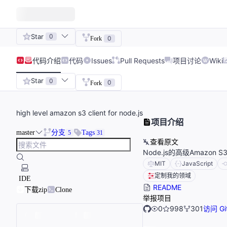
Star
0
0
Fork
代码
介绍
代码
Issues
Pull Requests
项目讨论
Wiki
Star
0
0
Fork
high level amazon s3 client for node.js
项目介绍
master
分支
Tags
5
31
查看原文
Node.js的高级Amazo
MIT
JavaScript
定制我的领域
IDE
README
下载zip
Clone
举报项目
0
998
301
访问 Gi