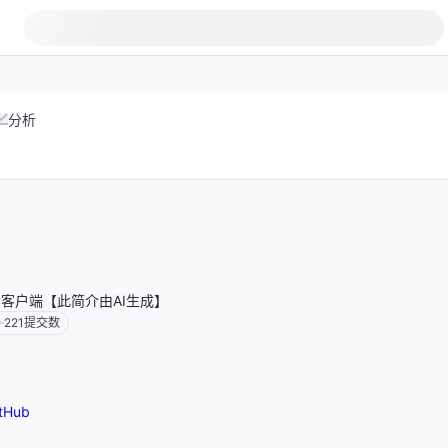
分析
n S3客户端【此简介由AI生成】
221
提交数
tHub