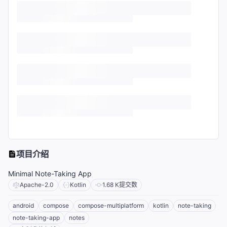
项目介绍
Minimal Note-Taking App
Apache-2.0
Kotlin
1.68 K
提交数
android
compose
compose-multiplatform
kotlin
note-taking
note-taking-app
notes