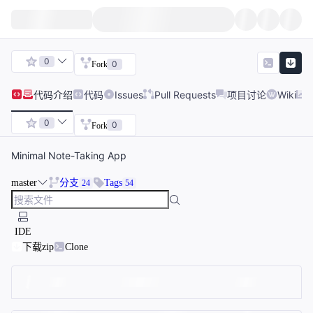
0
0
Fork
代码
介绍
代码
Issues
Pull Requests
项目讨论
Wiki
0
0
Fork
Minimal Note-Taking App
master
分支
Tags
24
54
IDE
下载zip
Clone