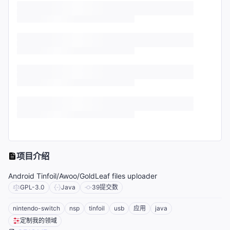
项目介绍
Android Tinfoil/Awoo/GoldLeaf files uploader
GPL-3.0
Java
39
提交数
nintendo-switch
nsp
tinfoil
usb
应用
java
定制我的领域