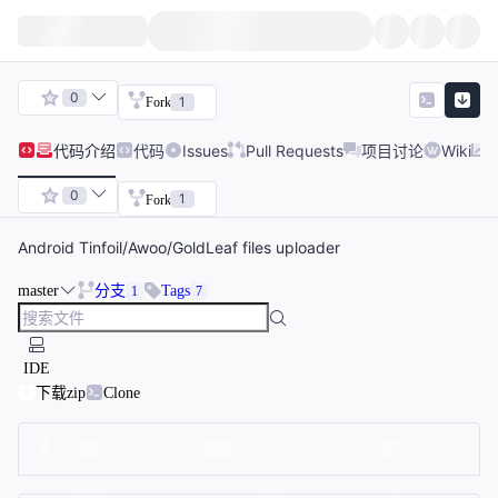
0
1
Fork
代码
介绍
代码
Issues
Pull Requests
项目讨论
Wiki
0
1
Fork
Android Tinfoil/Awoo/GoldLeaf files uploader
master
分支
Tags
1
7
IDE
下载zip
Clone