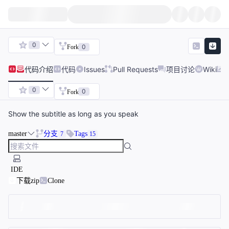
0
0
Fork
代码
介绍
代码
Issues
Pull Requests
项目讨论
Wiki
0
0
Fork
Show the subtitle as long as you speak
master
分支
Tags
7
15
IDE
下载zip
Clone