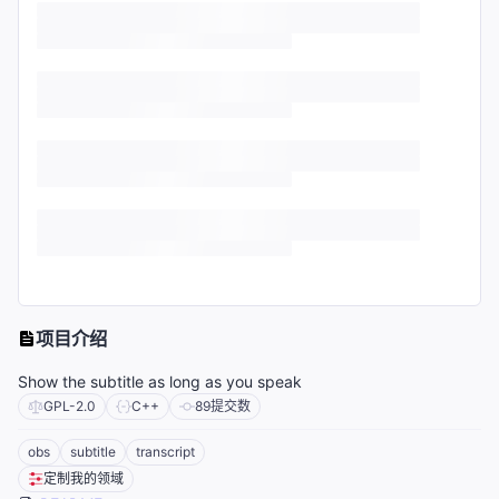
项目介绍
Show the subtitle as long as you speak
GPL-2.0
C++
89
提交数
obs
subtitle
transcript
定制我的领域