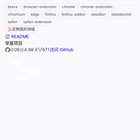
brave
browser-extension
chrome
chrome-extension
chromium
edge
firefox
firefox-addon
obsidian
obsidianmd
safari
safari-extension
定制我的领域
README
举报项目
26
4.98 K
671
访问 GitHub