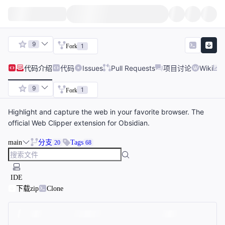
9
1
Fork
代码
介绍
代码
Issues
Pull Requests
项目讨论
Wiki
9
1
Fork
Highlight and capture the web in your favorite browser. The
official Web Clipper extension for Obsidian.
main
分支
Tags
20
68
IDE
下载zip
Clone