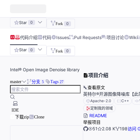
Star
0
0
Fork
代码
介绍
代码
Issues
Pull Requests
项目讨论
Wiki
Star
0
0
Fork
Intel® Open Image Denoise library
项目介绍
master
分支
Tags
5
27
查看原文
英特尔®开源图像降噪库【此
Apache-2.0
C++
定制我的领域
IDE
README
下载zip
Clone
举报项目
51
2.08 K
198
访问 G