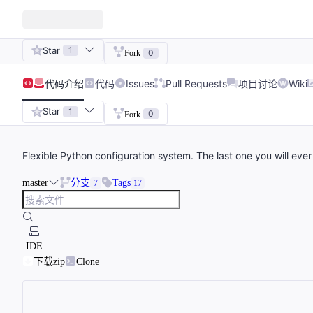
Star
1
0
Fork
代码
介绍
代码
Issues
Pull Requests
项目讨论
Wiki
Star
1
0
Fork
Flexible Python configuration system. The last one you will ever
master
分支
Tags
7
17
IDE
下载zip
Clone