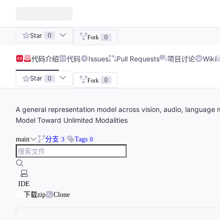
Star
0
0
Fork
代码
介绍
代码
Issues
Pull Requests
项目讨论
Wiki
Star
0
0
Fork
A general representation model across vision, audio, language
Model Toward Unlimited Modalities
main
分支
Tags
3
0
IDE
下载zip
Clone