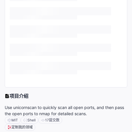
项目介绍
Use unicornscan to quickly scan all open ports, and then pass
the open ports to nmap for detailed scans.
MIT
Shell
17
提交数
定制我的领域