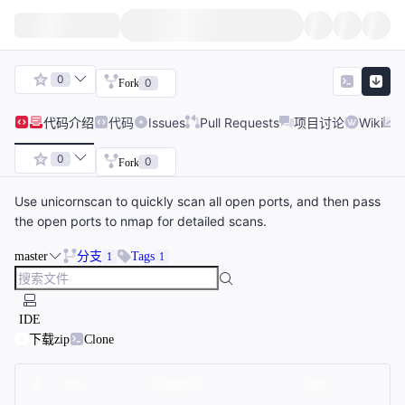
0
0
Fork
代码
介绍
代码
Issues
Pull Requests
项目讨论
Wiki
0
0
Fork
Use unicornscan to quickly scan all open ports, and then pass
the open ports to nmap for detailed scans.
master
分支
Tags
1
1
IDE
下载zip
Clone