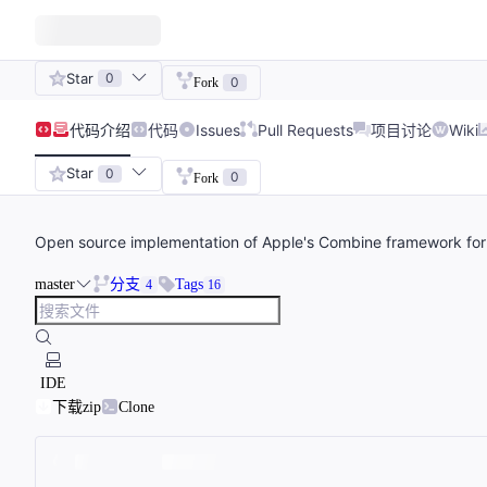
Star
0
0
Fork
代码
介绍
代码
Issues
Pull Requests
项目讨论
Wiki
Star
0
0
Fork
Open source implementation of Apple's Combine framework for 
master
分支
Tags
4
16
IDE
下载zip
Clone