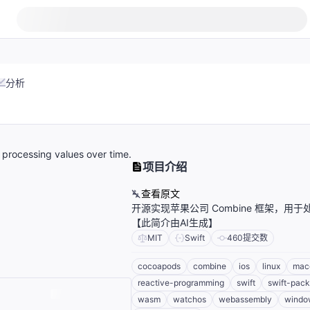
分析
processing values over time.
项目介绍
查看原文
开源实现苹果公司 Combine 框架，用
【此简介由AI生成】
MIT
Swift
460
提交数
cocoapods
combine
ios
linux
mac
reactive-programming
swift
swift-pac
wasm
watchos
webassembly
windo