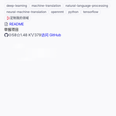
deep-learning
machine-translation
natural-language-processing
neural-machine-translation
opennmt
python
tensorflow
定制我的领域
README
举报项目
58
1.48 K
379
访问 GitHub