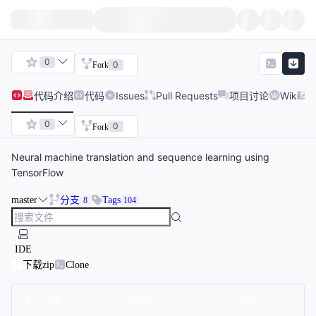
0
0
Fork
代码
介绍
代码
Issues
Pull Requests
项目讨论
Wiki
0
0
Fork
Neural machine translation and sequence learning using
TensorFlow
master
分支
Tags
8
104
IDE
下载zip
Clone