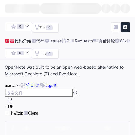
0
0
Fork
代码
介绍
代码
Issues
Pull Requests
项目讨论
Wiki
0
0
Fork
OpenNote was built to be an open web-based alternative to
Microsoft OneNote (T) and EverNote.
master
分支
Tags
17
9
IDE
下载zip
Clone