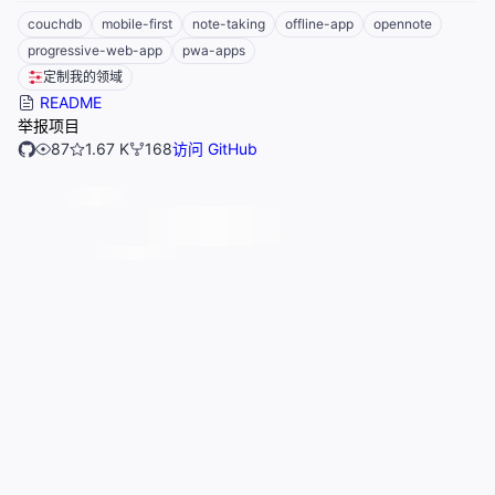
couchdb
mobile-first
note-taking
offline-app
opennote
progressive-web-app
pwa-apps
定制我的领域
README
举报项目
87
1.67 K
168
访问 GitHub