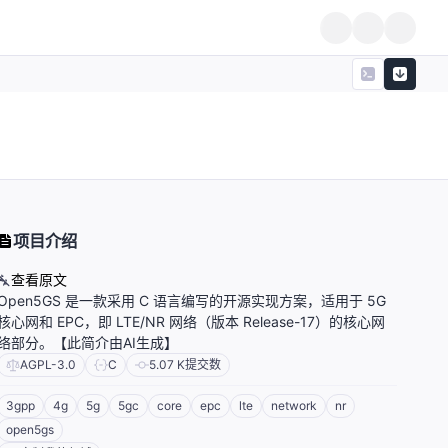
项目介绍
查看原文
Open5GS 是一款采用 C 语言编写的开源实现方案，适用于 5G
核心网和 EPC，即 LTE/NR 网络（版本 Release-17）的核心网
络部分。【此简介由AI生成】
AGPL-3.0
C
5.07 K
提交数
3gpp
4g
5g
5gc
core
epc
lte
network
nr
open5gs