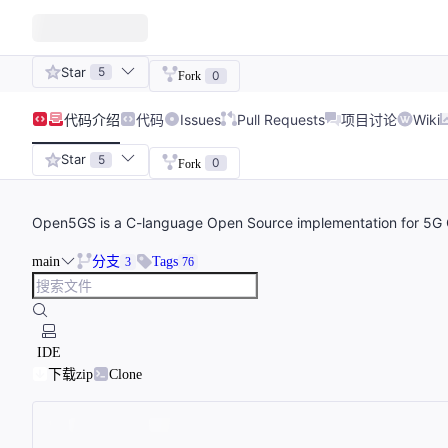
Star
5
0
Fork
代码
介绍
代码
Issues
Pull Requests
项目讨论
Wiki
Star
5
0
Fork
Open5GS is a C-language Open Source implementation for 5G C
main
分支
Tags
3
76
IDE
下载zip
Clone