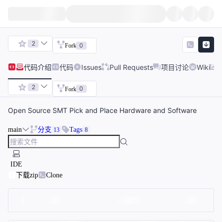
2
0
Fork
代码
介绍
代码
Issues
Pull Requests
项目讨论
Wiki
2
0
Fork
Open Source SMT Pick and Place Hardware and Software
main
分支
Tags
13
8
IDE
下载zip
Clone