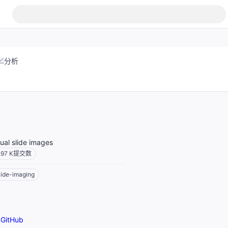
分析
tual slide images
.97 K
提交数
lide-imaging
GitHub