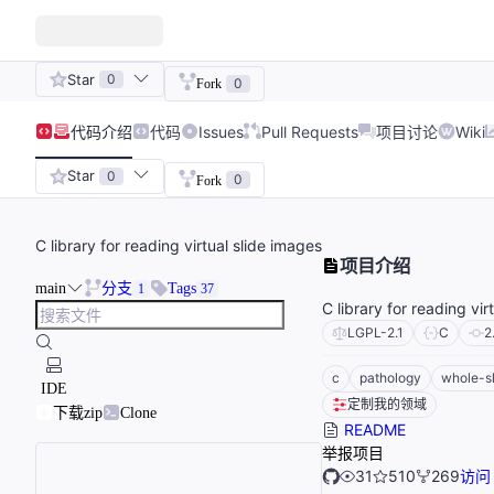
Star
0
0
Fork
代码
介绍
代码
Issues
Pull Requests
项目讨论
Wiki
Star
0
0
Fork
C library for reading virtual slide images
项目介绍
main
分支
Tags
1
37
C library for reading vir
LGPL-2.1
C
2
c
pathology
whole-s
IDE
定制我的领域
下载zip
Clone
README
举报项目
31
510
269
访问 