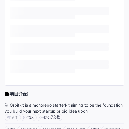
项目介绍
🚀 Orbitkit is a monorepo starterkit aiming to be the foundation
you build your next startup or big idea upon.
MIT
TSX
470
提交数