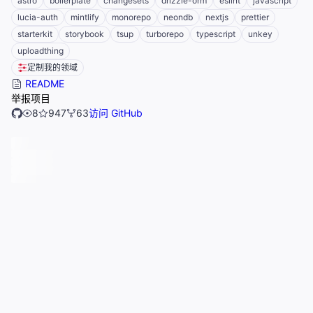
astro
boilerplate
changesets
drizzle-orm
eslint
javascript
lucia-auth
mintlify
monorepo
neondb
nextjs
prettier
starterkit
storybook
tsup
turborepo
typescript
unkey
uploadthing
定制我的领域
README
举报项目
8
947
63
访问 GitHub