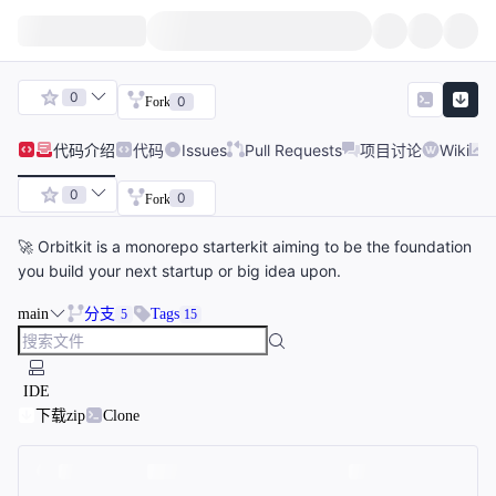
0
0
Fork
代码
介绍
代码
Issues
Pull Requests
项目讨论
Wiki
0
0
Fork
🚀 Orbitkit is a monorepo starterkit aiming to be the foundation
you build your next startup or big idea upon.
main
分支
Tags
5
15
IDE
下载zip
Clone