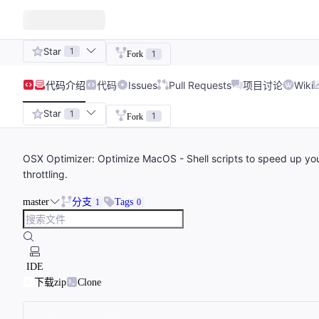
Star
1
1
Fork
代码
介绍
代码
Issues
Pull Requests
项目讨论
Wiki
Star
1
1
Fork
OSX Optimizer: Optimize MacOS - Shell scripts to speed up yo
throttling.
master
分支
Tags
1
0
IDE
下载zip
Clone