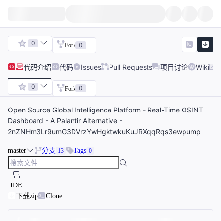
0
0
Fork
代码
介绍
代码
Issues
Pull Requests
项目讨论
Wiki
0
0
Fork
Open Source Global Intelligence Platform - Real-Time OSINT
Dashboard - A Palantir Alternative -
2nZNHm3Lr9umG3DVrzYwHgktwkuKuJRXqqRqs3ewpump
master
分支
Tags
13
0
IDE
下载zip
Clone