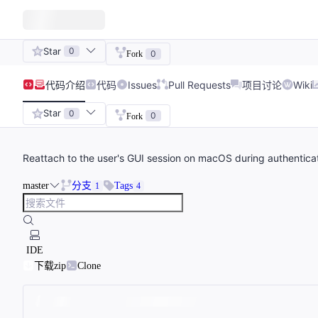
Star
0
0
Fork
代码
介绍
代码
Issues
Pull Requests
项目讨论
Wiki
Star
0
0
Fork
Reattach to the user's GUI session on macOS during authenticat
master
分支
Tags
1
4
IDE
下载zip
Clone