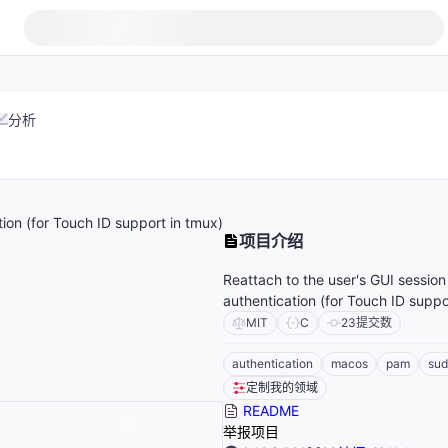
分析
ion (for Touch ID support in tmux)
项目介绍
Reattach to the user's GUI sessi
authentication (for Touch ID suppo
MIT
C
23
提交数
authentication
macos
pam
su
定制我的领域
README
举报项目