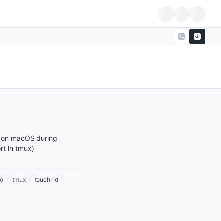
on on macOS during
rt in tmux)
do
tmux
touch-id