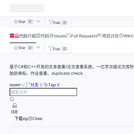
Star
0
0
Fork
代码
介绍
代码
Issues
Pull Requests
项目讨论
Wiki
Star
0
0
Fork
基于C#和C++开发的文本查重/论文查重系统，一亿字次级论文
助防串标、作业查重、duplicate check
master
分支
Tags
1
6
IDE
下载zip
Clone