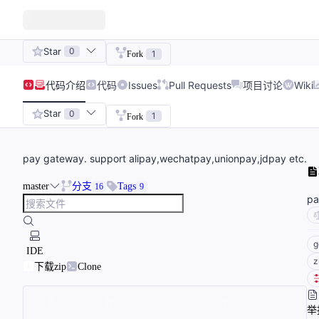
Star
0
1
Fork
代码
介绍
代码
Issues
Pull Requests
项目讨论
Wiki
Star
0
1
Fork
pay gateway. support alipay,wechatpay,unionpay,jdpay etc.
master
分支
Tags
16
9
pa
g
IDE
z
下载zip
Clone
举