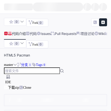
0
0
Fork
代码
介绍
代码
Issues
Pull Requests
项目讨论
Wiki
0
0
Fork
HTML5 Pacman
master
分支
Tags
1
0
IDE
下载zip
Clone