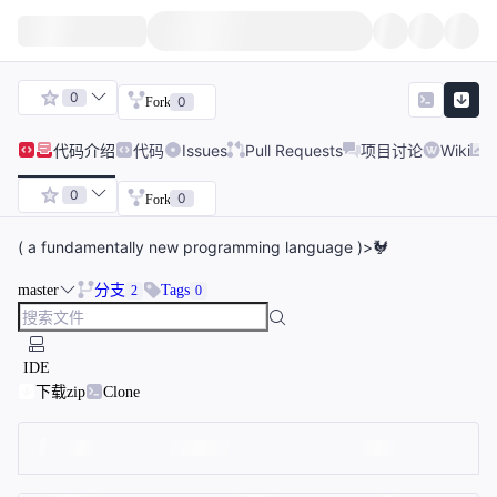
0
0
Fork
代码
介绍
代码
Issues
Pull Requests
项目讨论
Wiki
0
0
Fork
( a fundamentally new programming language )>🐓
master
分支
Tags
2
0
IDE
下载zip
Clone