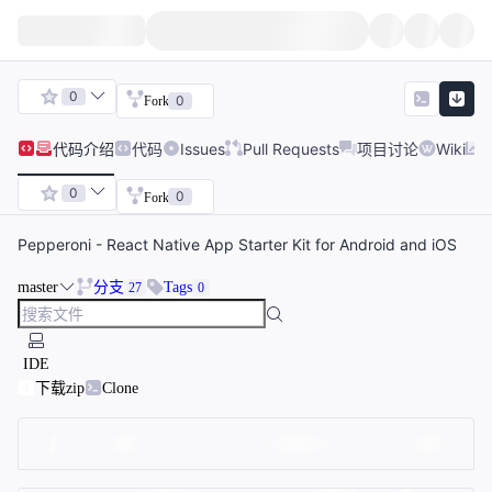
0
0
Fork
代码
介绍
代码
Issues
Pull Requests
项目讨论
Wiki
0
0
Fork
Pepperoni - React Native App Starter Kit for Android and iOS
master
分支
Tags
27
0
IDE
下载zip
Clone