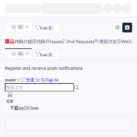
0
0
Fork
代码
介绍
代码
Issues
Pull Requests
项目讨论
Wiki
0
0
Fork
Register and receive push notifications
master
分支
Tags
12
64
IDE
下载zip
Clone