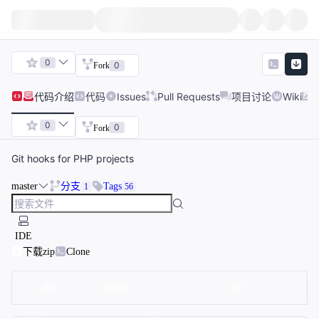
0
0
Fork
代码
介绍
代码
Issues
Pull Requests
项目讨论
Wiki
0
0
Fork
Git hooks for PHP projects
master
分支
Tags
1
56
IDE
下载zip
Clone