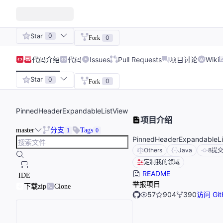
Star
0
0
Fork
代码
介绍
代码
Issues
Pull Requests
项目讨论
Wiki
Star
0
0
Fork
PinnedHeaderExpandableListView
项目介绍
master
分支
Tags
1
0
PinnedHeaderExpandableLi
Others
Java
8
提
定制我的领域
README
IDE
举报项目
下载zip
Clone
57
904
390
访问 Git