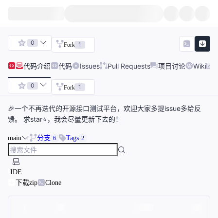
0
1
Fork
代码
介绍
代码
Issues
Pull Requests
项目讨论
Wiki
0
1
Fork
🎉一个不再迭代的开源接口测试平台，欢迎大家多提issue多给反
馈。 求star⭐，我会尽量更新下去的！
main
分支
Tags
6
2
IDE
下载zip
Clone