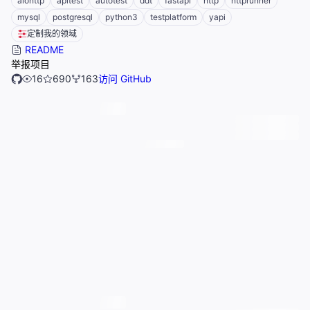
aiohttp
apitest
autotest
ddt
fastapi
http
httprunner
mysql
postgresql
python3
testplatform
yapi
定制我的领域
README
举报项目
16
690
163
访问 GitHub