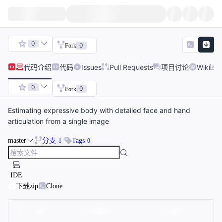
0
0
Fork
代码
介绍
代码
Issues
Pull Requests
项目讨论
Wiki
0
0
Fork
Estimating expressive body with detailed face and hand
articulation from a single image
master
分支
Tags
1
0
IDE
下载zip
Clone