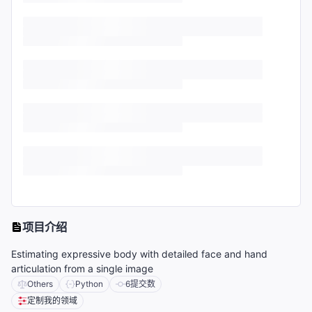
项目介绍
Estimating expressive body with detailed face and hand
articulation from a single image
Others
Python
6
提交数
定制我的领域