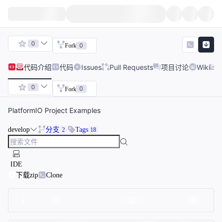
0
0
Fork
代码
介绍
代码
Issues
Pull Requests
项目讨论
Wiki
0
0
Fork
PlatformIO Project Examples
develop
分支
Tags
2
18
IDE
下载zip
Clone