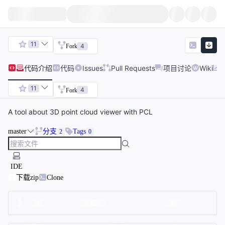
11
4
Fork
代码
介绍
代码
Issues
Pull Requests
项目讨论
Wiki
11
4
Fork
A tool about 3D point cloud viewer with PCL
master
分支
Tags
2
0
IDE
下载zip
Clone