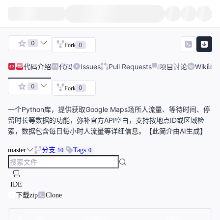
0
0
Fork
代码
介绍
代码
Issues
Pull Requests
项目讨论
Wiki
0
0
Fork
一个Python库，提供获取Google Maps场所人流量、等待时间、停
留时长等数据的功能，弥补官方API空白，支持按地点ID或区域检
索，数据包含每日每小时人流量等详细信息。【此简介由AI生成】
master
分支
Tags
10
0
IDE
下载zip
Clone