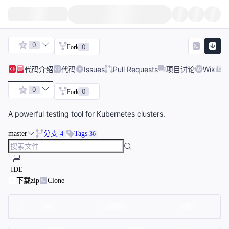
0
0
Fork
代码
介绍
代码
Issues
Pull Requests
项目讨论
Wiki
0
0
Fork
A powerful testing tool for Kubernetes clusters.
master
分支
Tags
4
36
IDE
下载zip
Clone