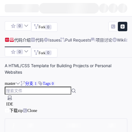
0
0
Fork
代码
介绍
代码
Issues
Pull Requests
项目讨论
Wiki
0
0
Fork
A HTML/CSS Template for Building Projects or Personal
Websites
master
分支
Tags
1
0
IDE
下载zip
Clone