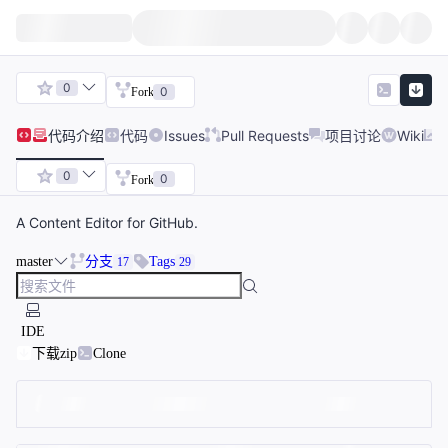
0
0
Fork
代码
介绍
代码
Issues
Pull Requests
项目讨论
Wiki
0
0
Fork
A Content Editor for GitHub.
master
分支
Tags
17
29
IDE
下载zip
Clone