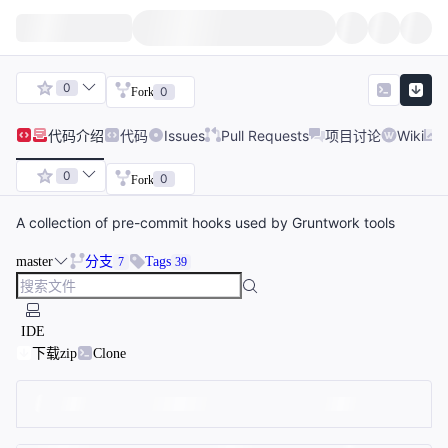
0
0
Fork
代码
介绍
代码
Issues
Pull Requests
项目讨论
Wiki
0
0
Fork
A collection of pre-commit hooks used by Gruntwork tools
master
分支
Tags
7
39
IDE
下载zip
Clone