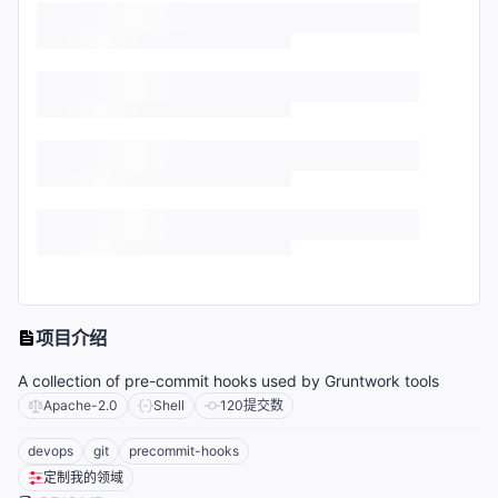
项目介绍
A collection of pre-commit hooks used by Gruntwork tools
Apache-2.0
Shell
120
提交数
devops
git
precommit-hooks
定制我的领域