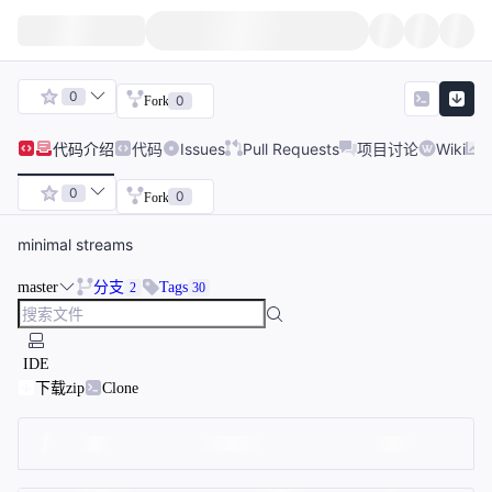
0
0
Fork
代码
介绍
代码
Issues
Pull Requests
项目讨论
Wiki
0
0
Fork
minimal streams
master
分支
Tags
2
30
IDE
下载zip
Clone