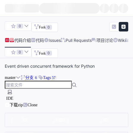
0
0
Fork
代码
介绍
代码
Issues
Pull Requests
项目讨论
Wiki
0
0
Fork
Event driven concurrent framework for Python
master
分支
Tags
6
57
IDE
下载zip
Clone