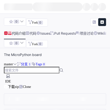
0
0
Fork
代码
介绍
代码
Issues
Pull Requests
项目讨论
Wiki
0
0
Fork
The MicroPython board
master
分支
Tags
1
0
IDE
下载zip
Clone