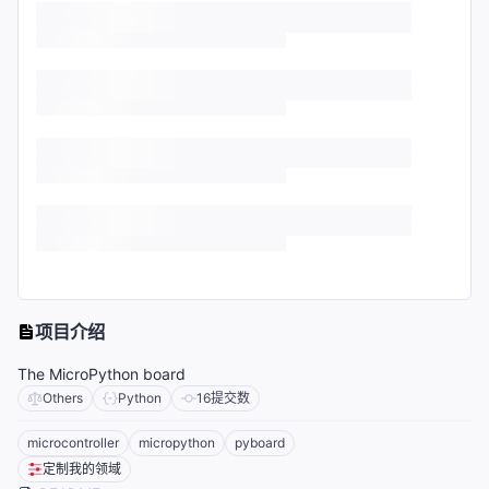
项目介绍
The MicroPython board
Others
Python
16
提交数
microcontroller
micropython
pyboard
定制我的领域