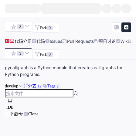
3
0
Fork
代码
介绍
代码
Issues
Pull Requests
项目讨论
Wiki
3
0
Fork
pycallgraph is a Python module that creates call graphs for
Python programs.
develop
分支
Tags
12
2
IDE
下载zip
Clone