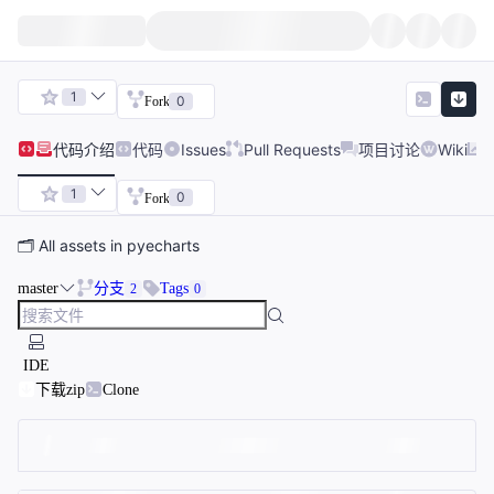
1
0
Fork
代码
介绍
代码
Issues
Pull Requests
项目讨论
Wiki
1
0
Fork
🗂 All assets in pyecharts
master
分支
Tags
2
0
IDE
下载zip
Clone