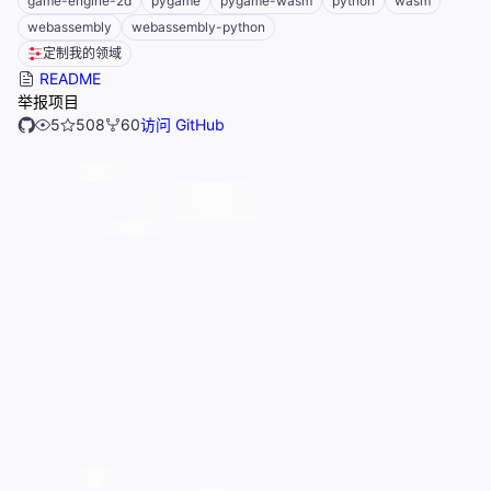
game-engine-2d
pygame
pygame-wasm
python
wasm
webassembly
webassembly-python
定制我的领域
README
举报项目
5
508
60
访问 GitHub