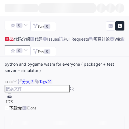
0
0
Fork
代码
介绍
代码
Issues
Pull Requests
项目讨论
Wiki
0
0
Fork
python and pygame wasm for everyone ( packager + test
server + simulator )
main
分支
Tags
2
20
IDE
下载zip
Clone