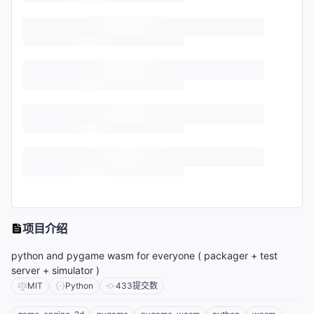
项目介绍
python and pygame wasm for everyone ( packager + test
server + simulator )
MIT
Python
433
提交数