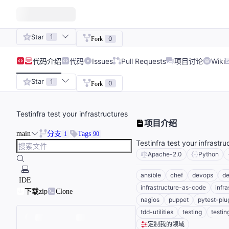
Star
1
0
Fork
代码
介绍
代码
Issues
Pull Requests
项目讨论
Wiki
Star
1
0
Fork
Testinfra test your infrastructures
项目介绍
main
分支
Tags
1
90
Testinfra test your infrastru
Apache-2.0
Python
ansible
chef
devops
de
IDE
infrastructure-as-code
infr
下载zip
Clone
nagios
puppet
pytest-plu
tdd-utilities
testing
testin
定制我的领域