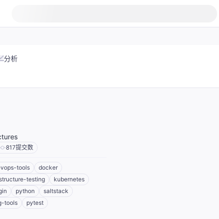
分析
ctures
817
提交数
vops-tools
docker
astructure-testing
kubernetes
gin
python
saltstack
g-tools
pytest