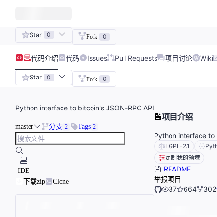
Star
0
0
Fork
代码
介绍
代码
Issues
Pull Requests
项目讨论
Wiki
Star
0
0
Fork
Python interface to bitcoin's JSON-RPC API
项目介绍
master
分支
Tags
2
2
Python interface to
LGPL-2.1
Pyt
定制我的领域
README
IDE
举报项目
下载zip
Clone
37
664
302