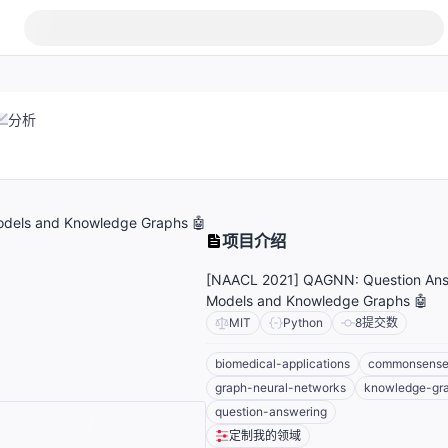
分析
dels and Knowledge Graphs 🤖
项目介绍
[NAACL 2021] QAGNN: Question Ans
Models and Knowledge Graphs 🤖
MIT
Python
8
提交数
biomedical-applications
commonsense
graph-neural-networks
knowledge-gr
question-answering
定制我的领域