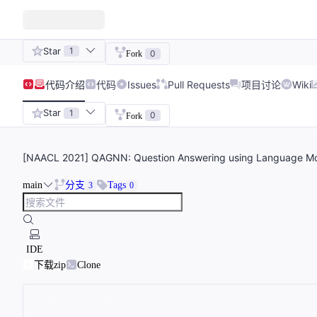
Star
1
0
Fork
代码
介绍
代码
Issues
Pull Requests
项目讨论
Wiki
Star
1
0
Fork
[NAACL 2021] QAGNN: Question Answering using Language Mo
main
分支
Tags
3
0
IDE
下载zip
Clone