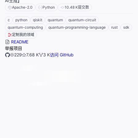
AI生成】
Apache-2.0
Python
10.48 K
提交数
c
python
qiskit
quantum
quantum-circuit
quantum-computing
quantum-programming-language
rust
sdk
定制我的领域
README
举报项目
229
7.68 K
3 K
访问 GitHub