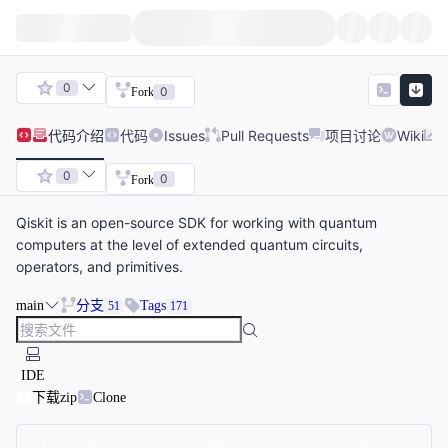
0
0
Fork
代码
介绍
代码
Issues
Pull Requests
项目讨论
Wiki
0
0
Fork
Qiskit is an open-source SDK for working with quantum
computers at the level of extended quantum circuits,
operators, and primitives.
main
分支
Tags
51
171
IDE
下载zip
Clone