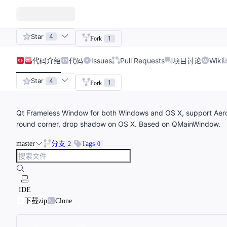
Star
4
1
Fork
代码
介绍
代码
Issues
Pull Requests
项目讨论
Wiki
Star
4
1
Fork
Qt Frameless Window for both Windows and OS X, support Aer
round corner, drop shadow on OS X. Based on QMainWindow.
master
分支
Tags
2
0
IDE
下载zip
Clone