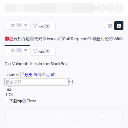
1
0
Fork
代码
介绍
代码
Issues
Pull Requests
项目讨论
Wiki
1
0
Fork
Dig Vulnerabilities in the BlackBox
master
分支
Tags
29
87
IDE
下载zip
Clone