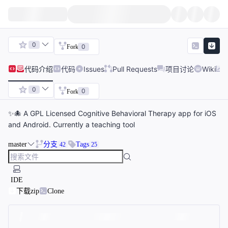
0
0
Fork
代码
介绍
代码
Issues
Pull Requests
项目讨论
Wiki
0
0
Fork
✨🐙 A GPL Licensed Cognitive Behavioral Therapy app for iOS
and Android. Currently a teaching tool
master
分支
Tags
42
25
IDE
下载zip
Clone