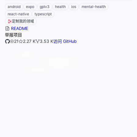
android
expo
gplv3
health
ios
mental-health
react-native
typescript
定制我的领域
README
举报项目
21
2.27 K
3.53 K
访问 GitHub