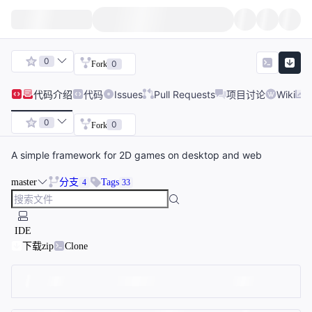
0
0
Fork
代码
介绍
代码
Issues
Pull Requests
项目讨论
Wiki
0
0
Fork
A simple framework for 2D games on desktop and web
master
分支
Tags
4
33
IDE
下载zip
Clone